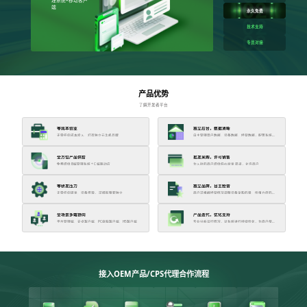
理系统+移动客户
端
永久免费
技术支持
专员对接
产品优势
了解开发者平台
零成本创业
独立后台，数据清晰
无需任何成本投入、打造独立云手机品牌
自主管理用户数据、设备数据、经营数据，配置系统权
限
全方位产品供给
批发采购，许可销售
免费提供 B端管理系统 + C 端移动应
为入驻的商户提供低价批发 渠道，允许商户
零研发压力
独立品牌，自主经营
无需任何研发、设备资源， 可拥有整套独立
商户可根据经营情况调整设备采购的量、优惠力度的投
放
全场景多端协同
产品迭代，优化支持
平台管理端、安卓客户端、PC电脑客户端、H5客户端
专业分析运行情况，对系统进行持续优化，为商户保驾
护航
接入OEM产品/CPS代理合作流程