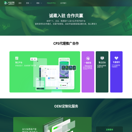
AI云手机
首页
资讯
帮助
开放合作平台
关于我们
内置AI游戏助手
诚邀入驻 合作共赢
支持个人、企业、各类商户入驻AI云手机开放平台
提供多样化合作模式，无需开发经验，动动手指就能获取高额分成，省心更省力
CPS代理推广合作
专属服务
独立后台
独立平台
一键获取
1V1对接提供
代理收益数据
多渠道设计，自由发展下级代理
一键极速获取
专属服务
清晰可见
AI云手机渠道
包安卓\PC\H5
OEM定制化服务
永久免费用户管
定制服务