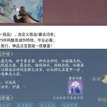
＞极品），自定义吸血/暴击词条；
6/9共鸣触发减伤特效，毕业必备；
挂交易行，神品法宝直接一夜暴富！