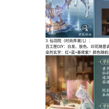
3. 仙羽院（时尚弄潮儿）：
百工匣DIY：白发、肤色、印花随
染剂玄学：红+蓝=基佬紫？颜色随