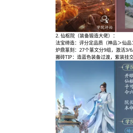
2. 仙枢院（装备锻造大佬）：
法宝缔造：评分定品质（神品＞仙品
炉鼎篆刻：27个篆文分9组，激活3/
搬砖TIP：造蓝色装备过渡，紫装