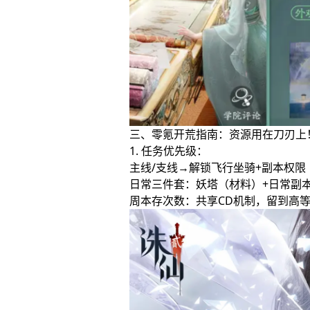
三、零氪开荒指南：资源用在刀刃上
1. 任务优先级：
主线/支线→解锁飞行坐骑+副本权
日常三件套：妖塔（材料）+日常副
周本存次数：共享CD机制，留到高