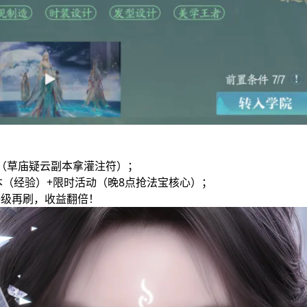
！
限（草庙疑云副本拿灌注符）；
本（经验）+限时活动（晚8点抢法宝核心）；
等级再刷，收益翻倍！