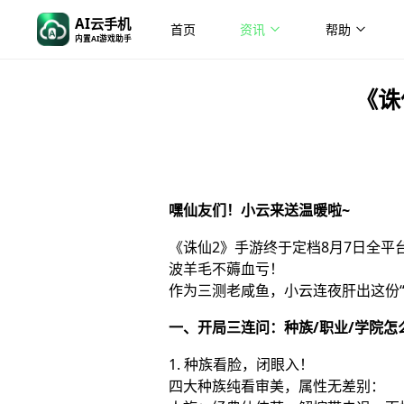
AI云手机
首页
资讯
帮助
内置AI游戏助手
《诛
嘿仙友们！小云来送温暖啦~
《诛仙2》手游终于定档8月7日全平台
波羊毛不薅血亏！
作为三测老咸鱼，小云连夜肝出这份
一、开局三连问：种族/职业/学院怎
1. 种族看脸，闭眼入！
四大种族纯看审美，属性无差别：