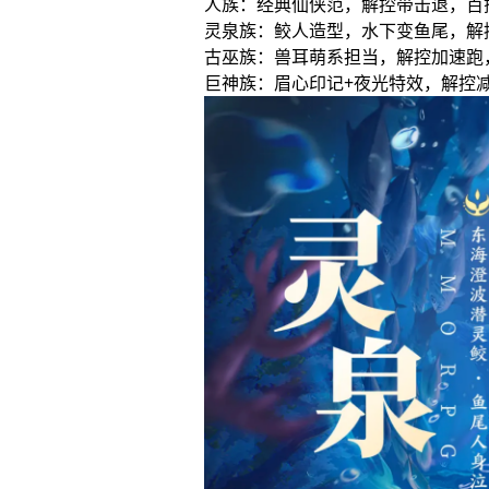
人族：经典仙侠范，解控带击退，百
灵泉族：鲛人造型，水下变鱼尾，解
古巫族：兽耳萌系担当，解控加速跑
巨神族：眉心印记+夜光特效，解控