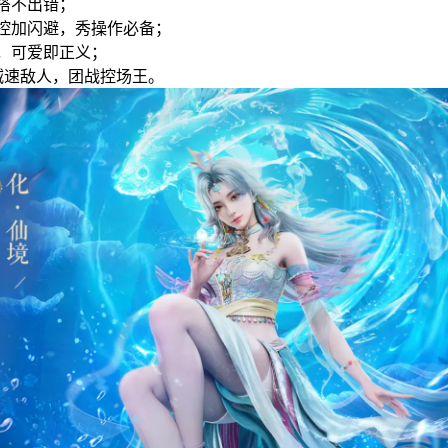
搭不出错；
控加闪避，秀操作必备；
，可爱即正义；
减速敌人，团战控场王。