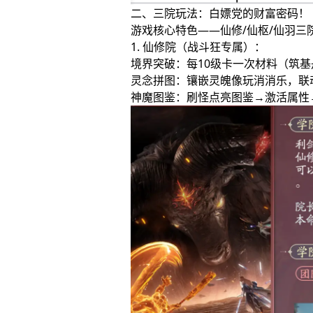
二、三院玩法：白嫖党的财富密码！
游戏核心特色——仙修/仙枢/仙羽三
1. 仙修院（战斗狂专属）：
境界突破：每10级卡一次材料（筑
灵念拼图：镶嵌灵魄像玩消消乐，联
神魔图鉴：刷怪点亮图鉴→激活属性