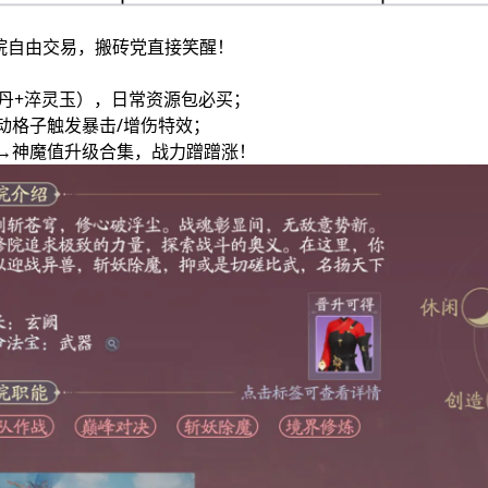
院自由交易，搬砖党直接笑醒！
基丹+淬灵玉），日常资源包必买；
动格子触发暴击/增伤特效；
→神魔值升级合集，战力蹭蹭涨！